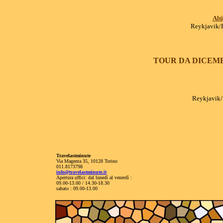
Alt
Reykjavik/R
TOUR DA DICEMBR
Reykjavik/R
Travelastminute
Via Magenta 35, 10128 Torino
011.8173798
info@travelastminute.it
Apertura uffici: dal lunedì al venerdì :
09.00-13.00 / 14.30-18.30
sabato : 09.00-13.00