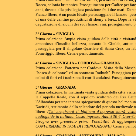
Rocca, colonia britannica. Proseguimento per Cadice per fare
anni, dovuta alla privilegiata posizione fra i due mari. Duran
Pranzo libero, è un posto ideale per assaggiare il famoso ‘pesc
di una delle cantine produttrici di sherry a Jerez. Dopo la v
degustazione di alcuni dei suoi famosi vini, proseguimento p
3º Giorno – SIVIGLIA
Prima colazione. Ampia visita guidata della città e visita
armonioso d’insolita bellezza, accanto la Giralda, antico
passeggiata per il singolare Quartiere di Santa Cruz, un labi
Pomeriggio libero. Cena e pernottamento.
4º Giorno – SIVIGLIA – CORDOVA – GRANADA
Prima colazione. Partenza per Cordova. Visita della Mosche
“bosco di colonne” ed un sontuoso "mihrab". Passeggiata per i
colmi di fiori ed i tradizionali cortili andalusi. Proseguimen
5º Giorno – GRANADA
Prima colazione. In mattinata visita guidata della città vis
la Cappella Reale, con il sepolcro scultoreo dei Rei Catt
l’Alhambra per una intensa spiegazione di questo bel monumen
Naziridi, testimonio dello splendore del periodo medievale m
libero
(Chi acquisterà il biglietto d’ingresso potrà visi
audioguide in italiano. Costo ingresso Adulti 30 €, Over 65
bisogna aver prenotato prima. Possibilità di aggiunge
CONFERMARE IN FASE DI PRENOTAZIONE)
. Cena e perno
6º Giorno – GRANADA – ANTEQUERA – MALAGA