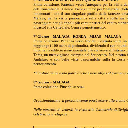
Prima colazione. Partenza verso Antequera per la visita d
dell’Umanità dall’Unesco. Proseguiremo per l’Alcazaba (fortez
Innamorati’, con il suo singolare profilo dalle fattezze u
Málaga, per la visita panoramica sulla città e sulla sua 
passeggiare per gli angoli più caratteristici del centro stor
Picasso) e la Cattedrale. Cena e pernottamento.
7º Giorno – MALAGA – RONDA – MIJAS – MALAGA
Prima colazione. Partenza verso Ronda. Costruita sopra un p
raggiunge i 100 metri di profondità, dividendo il centro urban
importante edificio rinascimentale che conserva all’interno 
Toros, un meraviglioso esempio del Settecento. Nel ritorno 
Andaluso e con belle viste panoramiche sulla la Costa d
pernottamento.
*L’ordine della visita potrà anche essere Mijas al mattino 
8º Giorno – MALAGA
Prima colazione. Fine dei servizi.
Occasionalmente il pernottamento
potrà essere alla vicina
Nelle partenze di venerdì la visita alla Cattedrale di Sivi
celebrazioni religiose.