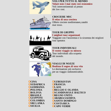
VOLI PER TUTTO IL MONDO
Volare non è mai stato così economico
Voli intercontinentali al prezzo
dei low cost.
CROCIERE MSC
Il relax di una crociera
Offerte crociere mediterraneo,caraibi
mar rosso.
TOUR DI GRUPPO
I migliori tour organizzati
Viaggiate con l'assistenza e la sicurezza dei migliori
tour operator.
TOUR INDIVIDUALI
Il vostro viaggio su misura
Tour individuali alla scoperta
del mondo.
VIAGGI DI NOZZE
Realizza il sogno di una vita
Le destinazioni più esclusive
per un viaggio indimenticabile.
CINA
UZBEKISTAN
SUDAFRICA
FRANCIA
GERMANIA
LAOS
POLONIA
BELGIO E OLANDA
BOLIVIA
SCANDINAVIA E BALTICO
BRASILE
REGNO UNITO
GIAPPONE
ARABIA SAUDITA
COLOMBIA
SANTO DOMINGO
SRI LANKA
COSTA RICA
SICILIA
CAPO VERDE