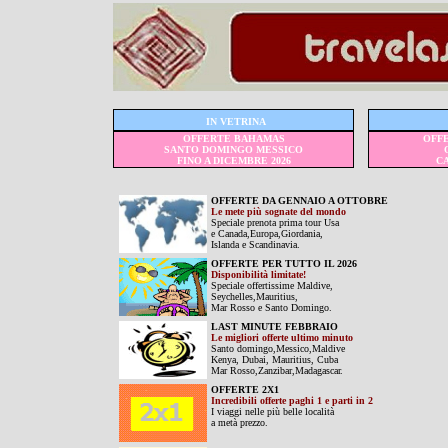
IN VETRINA
OFFERTE BAHAMAS
OFFE
SANTO DOMINGO MESSICO
FINO A DICEMBRE 2026
C
OFFERTE DA GENNAIO A OTTOBRE
Le mete più sognate del mondo
Speciale prenota prima tour Usa
e Canada,Europa,Giordania,
Islanda e Scandinavia.
OFFERTE PER TUTTO IL 2026
Disponibilità limitate!
Speciale offertissime Maldive,
Seychelles,Mauritius,
Mar Rosso e Santo Domingo.
LAST MINUTE FEBBRAIO
Le migliori offerte ultimo minuto
Santo domingo,Messico,Maldive
Kenya, Dubai, Mauritius, Cuba
Mar Rosso,Zanzibar,Madagascar.
OFFERTE 2X1
Incredibili offerte paghi 1 e parti in 2
I viaggi nelle più belle località
a metà prezzo.