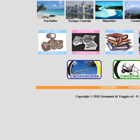
TOUR
TOUR
Seychelles
Europa Centrale
Mauritius
Guate
tour
tour
tour
tou
.
GALLERIA
.
.
ISCRIZIONE
.
.
GUIDE
.
.
.
FOTOGRAFICA
.
.
NEWSLETTER
.
.
DI VIAGGIO
.
.
CHI SIAMO
CONTA
Copyright ©
2026 Strumenti di Viaggio srl - P