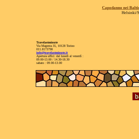
Capodanno nei Baltic
Helsinki/S
Travelastminute
Via Magenta 35, 10128 Torino
011.8173798
info@travelastminute.it
Apertura uffici: dal lunedì al venerdì :
09.00-13.00 / 14.30-18.30
sabato : 09.00-13.00