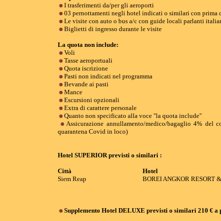
I trasferimenti da/per gli aeroporti
03 pernottamenti negli hotel indicati o similari con prima
Le visite con auto o bus a/c con guide locali parlanti itali
Biglietti di ingresso durante le visite
La quota non include:
Voli
Tasse aeroportuali
Quota iscrizione
Pasti non indicati nel programma
Bevande ai pasti
Mance
Escursioni opzionali
Extra di carattere personale
Quanto non specificato alla voce "la quota include"
Assicurazione annullamento/medico/bagaglio 4% del cos
quarantena Covid in loco)
Hotel SUPERIOR previsti o similari :
Città
Hotel
Siem Reap
BOREI ANGKOR RESORT &
Supplemento Hotel DELUXE previsti o similari
210 € a