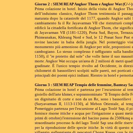
Giorno 2 : SIEM REAP Angkor Thom e Angkor Wat (C/-/-)
Prima colazione in hotel. Inizio della visita di Angkor Th
dell’induismo classico, Angkor Thom testimonia il passa
maturata dopo la catastrofe del 1177, quando Angkor subì l
cambiamento fu il Re Jayavarman VII che ristrutturò comp
edificò la cittadella fortificata di Angkor Thom, che significa
di Jayavarman VII (1181-1220), Porta Sud, Bayon, Terrazza 
Phimeanakas, Khleang Nord e Sud, le 12 Prasat Suor Prat e
rovine lasciate in balia della jungla. Nel pomeriggio vi
monumento più armonioso di Angkor per stile, proporzioni e
cambogiano. Lo stesso complesso è raffigurato sulla bandie
1150), il "re protetto dal sole" che volle farne il suo maus
morte. Angkor Wat occupa un'area di 2 milioni di metri quadr
gradinate. È l'unico tempio rivolto ad Occidente, in direz
chilometri di bassorilievi scolpiti sulle pareti, nei porticati
principali dei poemi epici indiani. Rientro in hotel e pernott
Giorno 3 : SIEM REAP Tempio delle femmine, Banteay Sam
Prima colazione in hotel e partenza per l’escursione al tem
gioiello dell'arte khmer, e soprannominato “Il Tempio delle F
un dignitario di corte e non da un Re, sono i bassorilievi 
(Suryavarman II, 1113-1150), al Mebon Orientale, al temp
Pomeriggio partenza per l'escursione al Lago Tonlé Sap, il pi
fornisce risorse ittiche e acqua per l'irrigazione a quasi 
primi di ottobre) l'estensione del bacino passa da 2500kmq a
straordinario processo fa del lago Tonlé Sap una delle riser
per la riproduzione delle specie ittiche. In virtù di questo st
villaggio galleggiante di pescatori Chong Kneas, con le tipi