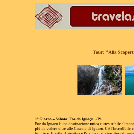
Tour: "
Alla Scopert
1° Giorno – Sabato: Foz do Iguaçu -/P/-
Foz do Iguazu è una destinazione unica e irresistibile al mo
più da vedere oltre alle Cascate di Iguazu. C'è l'incredibile c
frontiere: Brasile, Argentina e Paraguay; si vive giornalment