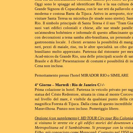
Oggi sono le spiagge ad identificare Rio e la sua cultura de
Grande Signora di Copacabana, con le sue reti da pallavolo e 
moderna e costosa Barra da Tijuca. Arrivo in aeroporto, rice
visitare Santa Teresa su microbus (le strade sono strette). Sa
Rio. Il simbolo principale di Santa Teresa è il suo "Tram Gial
suoi vari edifici coloniali e chiese, alle sue strade paral
un'atmosfera bohémien e informale di questo affascinante quar
con decorazioni a tema samba afro-brasiliana, un personale ac
gastronomia locale. I clienti avranno la possibilità di mangia
neri, pezzi di maiale, riso, tra le altre specialità. un cibo 
brasiliano molto apprezzato. Partenza dal ristorante per m
Acad-micos da Grande Rio, una delle principali scuole di samb
Brasile e di Rio! Presentazione di costumi e possibilità di i
Cena non inclusa.
Pernottamento presso l'hotel MIRADOR RIO o SIMILARE
4° Giorno – Martedì : Rio de Janeiro C/-/-
Prima colazione in hotel. Partenza in veicolo privato per 
statua del Cristo Redentore, situata in cima al monte Corcova
sul livello del mare, è visibile da qualsiasi punto della ci
magnifica Foresta di Tijuca. Dalla cima di questo incredibile 
Maravilhosa. Pranzo non incluso. Pomeriggio libero.
Opzione (con supplemento): HD TOUR City tour Rio Colonia
si visitano le strette vie e gli edifici storici del downto
Metropolitana ed il Sambódromo. Si prosegue con la visita
Filho, più conosciuto come Maracanã. Costruito nel 1950 per