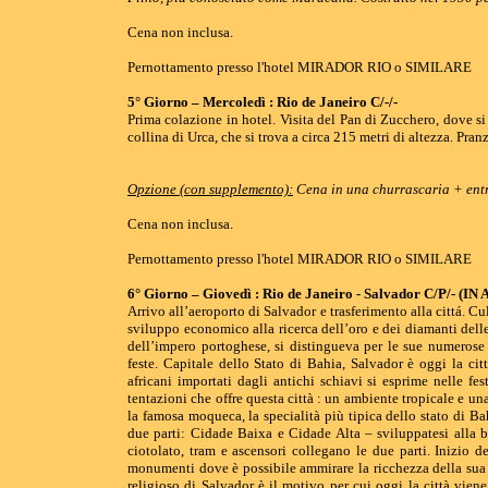
Cena non inclusa.
Pernottamento presso l'hotel MIRADOR RIO o SIMILARE
5° Giorno – Mercoledì : Rio de Janeiro C/-/-
Prima colazione in hotel. Visita del Pan di Zucchero, dove si
collina di Urca, che si trova a circa 215 metri di altezza. Pra
Opzione (con supplemento):
Cena in una churrascaria + entr
Cena non inclusa.
Pernottamento presso l'hotel MIRADOR RIO o SIMILARE
6° Giorno – Giovedì : Rio de Janeiro - Salvador C/P/- (I
Arrivo all’aeroporto di Salvador e trasferimento alla cittá. Cu
sviluppo economico alla ricerca dell’oro e dei diamanti dell
dell’impero portoghese, si distingueva per le sue numerose 
feste. Capitale dello Stato di Bahia, Salvador è oggi la città
africani importati dagli antichi schiavi si esprime nelle fes
tentazioni che offre questa città : un ambiente tropicale e una
la famosa moqueca, la specialità più tipica dello stato di Ba
due parti: Cidade Baixa e Cidade Alta – sviluppatesi alla ba
ciotolato, tram e ascensori collegano le due parti. Inizio de
monumenti dove è possibile ammirare la ricchezza della sua 
religioso di Salvador è il motivo per cui oggi la città viene